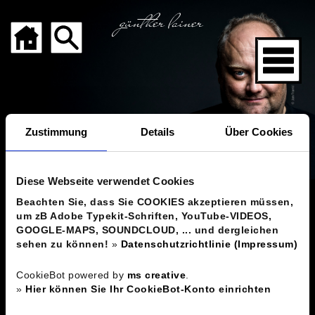
Zustimmung
Details
Über Cookies
GÜNTHER LAINER -
Kabarettist, Jongleur,
Diese Webseite verwendet Cookies
Clown
Beachten Sie, dass Sie COOKIES akzeptieren müssen,
um zB Adobe Typekit-Schriften, YouTube-VIDEOS,
GOOGLE-MAPS, SOUNDCLOUD, ... und dergleichen
sehen zu können!
»
Datenschutzrichtlinie (Impressum)
Zurück
CookieBot powered by
ms creative
.
»
Hier können Sie Ihr CookieBot-Konto einrichten
PROGRAMME / CDs / BÜCHER VON
GÜNTHER LAINER